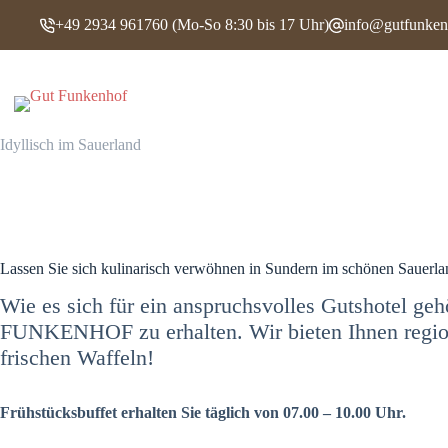
Zum
+49 2934 961760
(Mo-So 8:30 bis 17 Uhr)
info@gutfunken
Inhalt
springen
Keine
Ergebnisse
Idyllisch im Sauerland
Lassen Sie sich kulinarisch verwöhnen in Sundern im schönen Sauerla
Wie es sich für ein anspruchsvolles Gutshotel geh
FUNKENHOF zu erhalten. Wir bieten Ihnen region
frischen Waffeln!
Frühstücksbuffet erhalten Sie täglich von 07.00 – 10.00 Uhr.