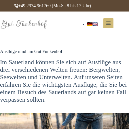
Zum
+49 2934 961760
(Mo-Sa 8 bis 17 Uhr)
Inhalt
springen
Hotel
Keine
Ergebnisse
Arrangements
Restaurant
Feiern
Ausflüge rund um Gut Funkenhof
&
Tagen
Im Sauerland können Sie sich auf Ausflüge aus
Erlebnisse
drei verschiedenen Welten freuen: Bergwelten,
Kontakt
Seewelten und Unterwelten. Auf unseren Seiten
erfahren Sie die wichtigsten Ausflüge, die Sie bei
einem Besuch des Sauerlands auf gar keinen Fall
verpassen sollten.
Zimmer
buchen