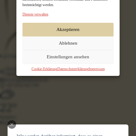
beeinträchtigt werden.
Dienste verwalten
Akzeptieren
Ablehnen
Gut Funkenhof
Einstellungen ansehen
Altenhellefelder Straße 10
Cookie-Erklärung
Datenschutzerklärung
Impressum
59846 Sundern
info@gutfunkenhof.de
+49 2934 961760
22°
Sundern
Bedeckt