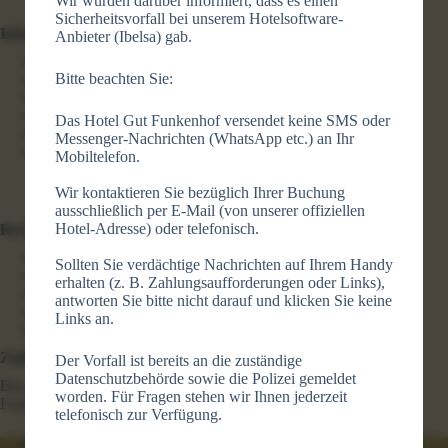
Wir wurden darüber informiert, dass es einen
Sicherheitsvorfall bei unserem Hotelsoftware-
Inhalte
Anbieter (Ibelsa) gab.
Hotel
Bitte beachten Sie:
Arrangements
Restaurant
Feiern & Tagen
Das Hotel Gut Funkenhof versendet keine SMS oder
Erlebnisse
Messenger-Nachrichten (WhatsApp etc.) an Ihr
Kontakt
Mobiltelefon.
Wir kontaktieren Sie bezüglich Ihrer Buchung
ausschließlich per E-Mail (von unserer offiziellen
Hotel-Adresse) oder telefonisch.
Rechtliches
Datenschutzerklärung
Sollten Sie verdächtige Nachrichten auf Ihrem Handy
Cookie-Zustimmung
erhalten (z. B. Zahlungsaufforderungen oder Links),
Cookie-Erklärung
antworten Sie bitte nicht darauf und klicken Sie keine
Impressum
Links an.
AGB
Zahlungsmittel
Der Vorfall ist bereits an die zuständige
Datenschutzbehörde sowie die Polizei gemeldet
Bar, EC-Karte (kontaktlos), Visa, Mastercard, American
worden. Für Fragen stehen wir Ihnen jederzeit
Express, Maestro, V-Pay
telefonisch zur Verfügung.
Copyright © 2026 - Gut Funkenhof - Kreation:
LMDM